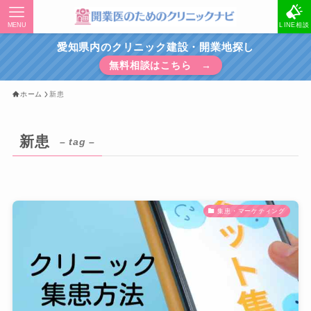
MENU
LINE相談
愛知県内のクリニック建設・開業地探し
無料相談はこちら →
ホーム
新患
新患
– tag –
集患・マーケティング