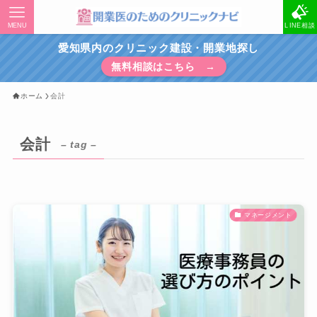
MENU
LINE相談
愛知県内のクリニック建設・開業地探し
無料相談はこちら →
ホーム
会計
会計
– tag –
マネージメント