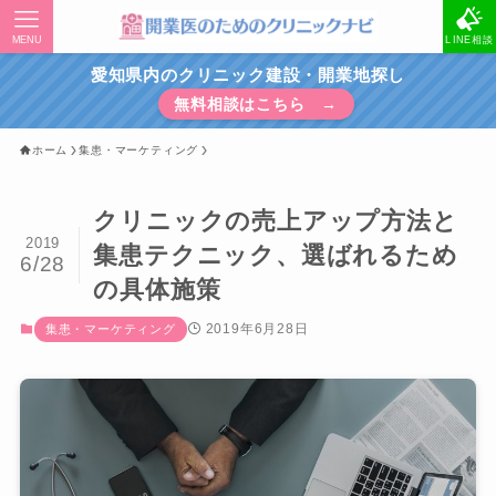
MENU
LINE相談
愛知県内のクリニック建設・開業地探し
無料相談はこちら →
ホーム
集患・マーケティング
クリニックの売上アップ方法と
2019
集患テクニック、選ばれるため
6/28
の具体施策
2019年6月28日
集患・マーケティング