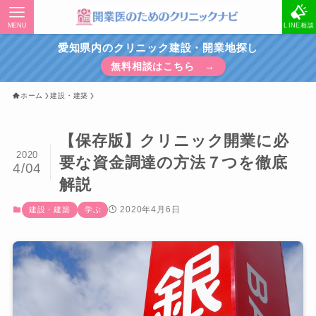
MENU
LINE相談
愛知県内のクリニック建設・開業地探し
無料相談はこちら →
ホーム
建設・建築
【保存版】クリニック開業に必
2020
要な資金調達の方法７つを徹底
4/04
解説
2020年4月6日
建設・建築
学ぶ