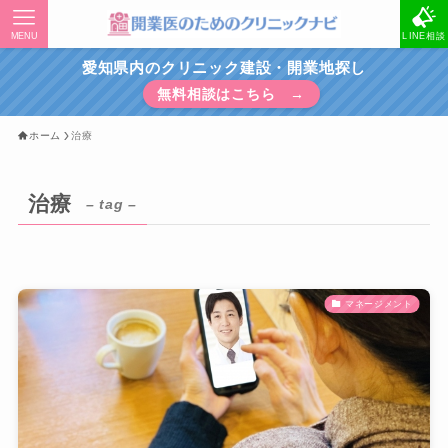
MENU
LINE相談
愛知県内のクリニック建設・開業地探し
無料相談はこちら →
ホーム
治療
治療
– tag –
マネージメント