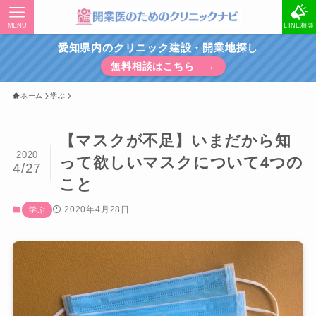
MENU
LINE相談
愛知県内のクリニック建設・開業地探し
無料相談はこちら →
ホーム
学ぶ
【マスクが不足】いまだから知
2020
って欲しいマスクについて4つの
4/27
こと
2020年4月28日
学ぶ