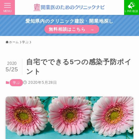
MENU
LINE相談
愛知県内のクリニック建設・開業地探し
無料相談はこちら →
ホーム
学ぶ
自宅でできる5つの感染予防ポイ
2020
5/25
ント
2020年5月28日
学ぶ