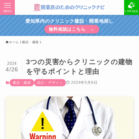
MENU
LINE相談
愛知県内のクリニック建設・開業地探し
無料相談はこちら →
ホーム
建設・建築
3つの災害からクリニックの建物
2024
4/26
を守るポイントと理由
2024年5月8日
建設・建築
設計・デザイン