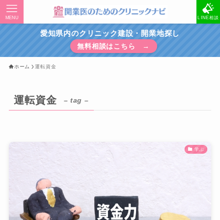
MENU
LINE相談
愛知県内のクリニック建設・開業地探し
無料相談はこちら →
ホーム
運転資金
運転資金
– tag –
学ぶ