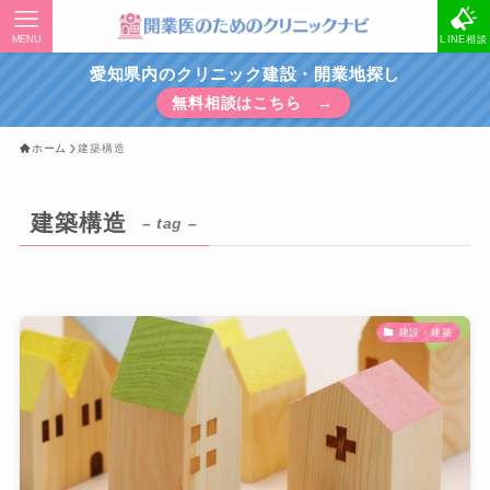
MENU
LINE相談
愛知県内のクリニック建設・開業地探し
無料相談はこちら →
ホーム
建築構造
建築構造
– tag –
建設・建築