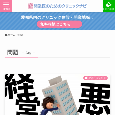
MENU
LINE相談
愛知県内のクリニック建設・開業地探し
無料相談はこちら →
ホーム
問題
問題
– tag –
マネージメント