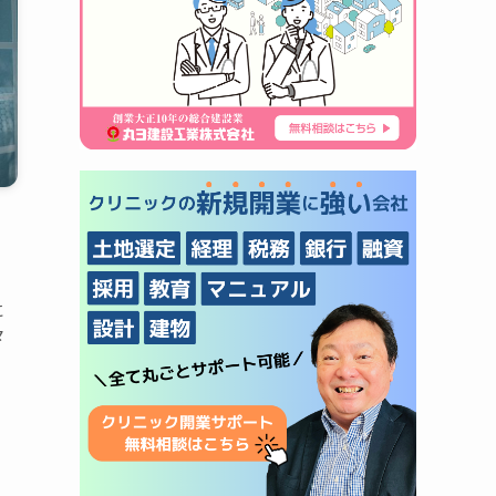
に
々
。