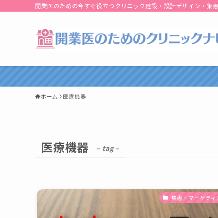
開業医のための今すぐ役立つクリニック建設・設計デザイン・集
ホーム
医療機器
医療機器
– tag –
集患・マーケティ