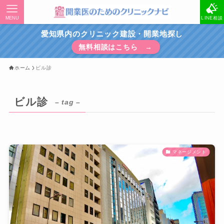
MENU
LINE相談
愛知県内のクリニック建設・開業地探し
無料相談はこちら →
ホーム
ビル診
ビル診
– tag –
マネージメント