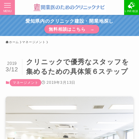
MENU
LINE相談
愛知県内のクリニック建設・開業地探し
無料相談はこちら →
ホーム
マネージメント
クリニックで優秀なスタッフを
2019
3/12
集めるための具体策６ステップ
2019年3月13日
マネージメント