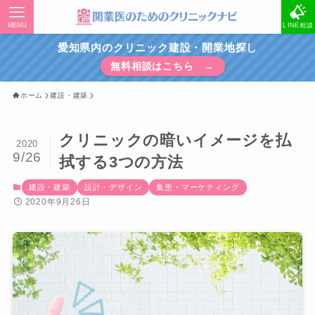
MENU
LINE相談
愛知県内のクリニック建設・開業地探し
無料相談はこちら →
ホーム
建設・建築
クリニックの暗いイメージを払
2020
9/26
拭する3つの方法
建設・建築
設計・デザイン
集患・マーケティング
2020年9月26日