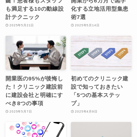
鍵！患者様もスタッフ
開業から6カ月で黒字
も満足する10の動線設
化する立地活用型集患
計テクニック
術7選
2025年5月21日
2025年5月14日
開業医の95%が後悔し
初めてのクリニック建
た！クリニック建設前
設で知っておきたい
に建設会社と明確にす
「5つの基本ステッ
べき8つの事項
プ」
2025年5月7日
2025年4月9日