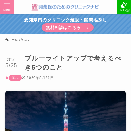
MENU
LINE相談
愛知県内のクリニック建設・開業地探し
無料相談はこちら →
ホーム
学ぶ
ブルーライトアップで考えるべ
2020
5/25
き5つのこと
2020年5月26日
学ぶ