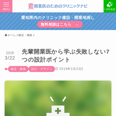
MENU
LINE相談
愛知県内のクリニック建設・開業地探し
無料相談はこちら →
ホーム
建設・建築
先輩開業医から学ぶ失敗しない7
2019
3/22
つの設計ポイント
2019年3月23日
建設・建築
設計・デザイン